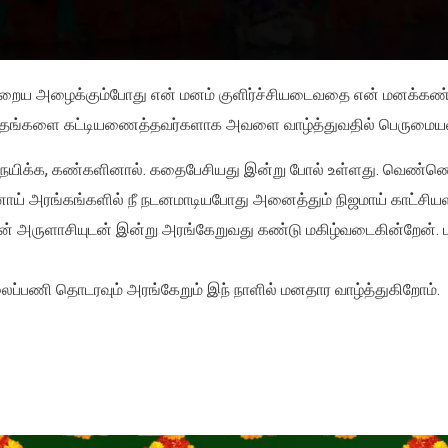
ய்நிறைய அழைக்கும்போது என் மனம் குளிர்ச்சியடைவதை என் மனக்க
மாடிய பாதங்களை கட்டியணைத்தவர்களாக அவளை வாழ்த்துவதில் பெருமை
அபிநயிக்க, கண்களினால். கதைபேசியது இன்று போல் உள்ளது. வெண்ண
ாய் அரங்கங்களில் நீ நடனமாடியபோது அனைத்தும் நிஜமாய் காட்சியள
ின் அருளாசியுடன் இன்று அரங்கேறுவது கண்டு மகிழ்வடைகின்றேன். 
ைப்பணி தொடரவும் அரங்கேறும் இந் நாளில் மனதார வாழ்த்துகிறோம்.