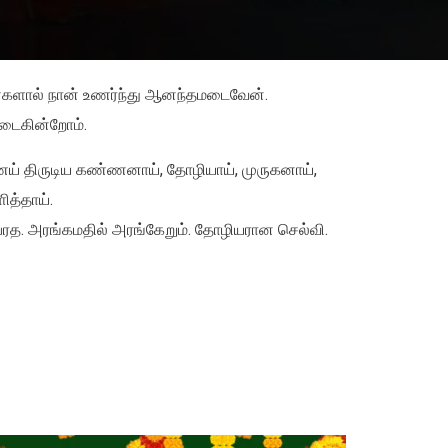
ண்களால் நான் உணர்ந்து ஆனந்தமடைவேன்.
யடைகின்றோம்.
ெய் திருடிய கண்ணனாய், தோழியாய், முருகனாய்,
ித்தாய்.
பரத. அரங்கமதில் அரங்கேறும். தோழியரான செல்வி.