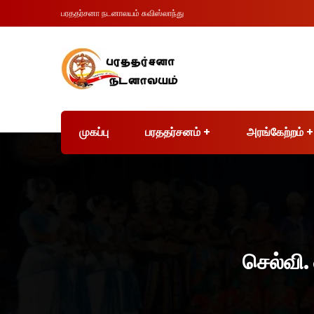
பரததர்சனா நடனாலயம் சுவிஸ்லாந்து
முகப்பு
பரததர்சனம்
அரங்கேற்றம்
செல்வி.