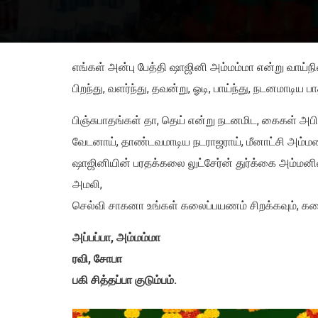
எங்கள் அன்பு பேத்தி ஷாஜினி அம்மம்மா என்று வா
பிறந்து, வளர்ந்து, தவன்று, ஓடி, பாய்ந்து, நடன
பிஞ்சுபாதங்கள் தா, தெய் என்று நடனமிட, கைகள் 
வேடனாய், தாண்டவமாடிய நடராஜராய், மீனாட்சி அம்மன
ஷாஜினியின் பரதக்கலை லுட்சேர்ன் துர்க்கை அம்மன
அமலி,
செல்வி சாகனா உங்கள் கலைப்பயணம் சிறக்கவும், கல
அப்பப்பா, அம்மம்மா
ரவி, சோபா
பகி சித்தப்பா குடும்பம்.