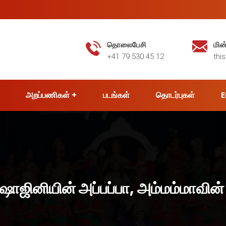
தொலைபேசி
மின
+41 79 530 45 12
thi
அறப்பணிகள்
படங்கள்
தொடர்புகள்
E
 ஷாஜினியின் அப்பப்பா, அம்மம்மாவின