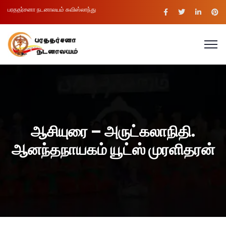
பரததர்சனா நடனாலயம் சுவிஸ்லாந்து
ஆசியுரை – அருட்கலாநிதி.
ஆனந்தநாயகம் யூட்ஸ் முரளிதரன்