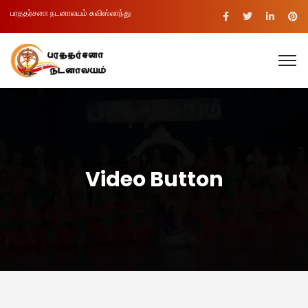
பரததர்சனா நடனாலயம் சுவிஸ்லாந்து
Video Button