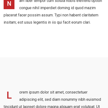
am liber tempor cum soluta nobis eleifend option
N
congue nihil imperdiet doming id quod mazim
placerat facer possim assum. Typi non habent claritatem
insitam; est usus legentis in iis qui facit eorum clari.
L
orem ipsum dolor sit amet, consectetuer
adipiscing elit, sed diam nonummy nibh euismod
tincidunt ut laoreet dolore magna aliquam erat volutpat. Ut