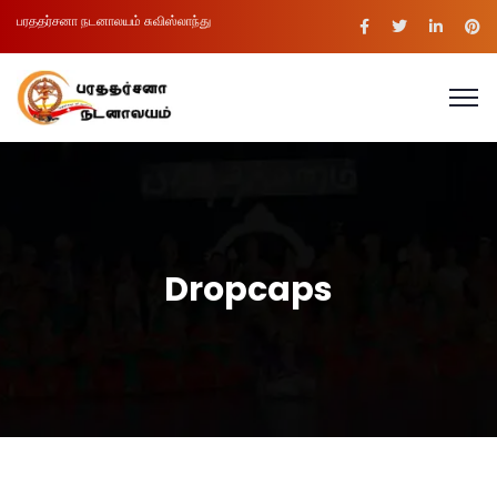
பரததர்சனா நடனாலயம் சுவிஸ்லாந்து
Dropcaps