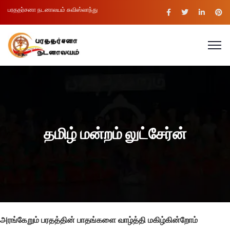
பரததர்சனா நடனாலயம் சுவிஸ்லாந்து
தமிழ் மன்றம் லுட்சேர்ன்
அரங்கேறும் பரதத்தின் பாதங்களை வாழ்த்தி மகிழ்கின்றோம்